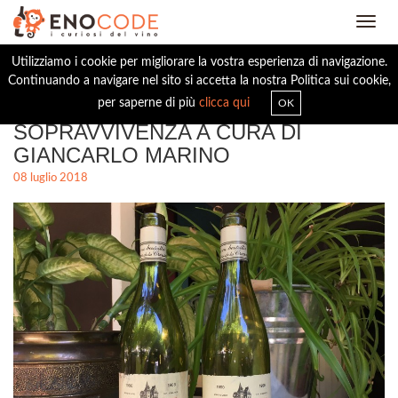
Toggl
navig
Utilizziamo i cookie per migliorare la vostra esperienza di navigazione.
Continuando a navigare nel sito si accetta la nostra Politica sui cookie,
BORGOGNA, LEZIONI DI
per saperne di più
clicca qui
OK
SOPRAVVIVENZA A CURA DI
GIANCARLO MARINO
08 luglio 2018