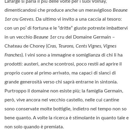
Lafarge si parla il più delle volte per i suoi Volnay,
dimenticandosi che produce anche un meraviglioso
Beaune
1er cru Greves
. Da ultimo vi invito a una caccia al tesoro:
con un po’ di fortuna e le “dritte” giuste potreste imbattervi
in un vecchio
Beaune 1er
cru del Domaine Germain –
Chateau de Chorey (
Cras, Teurons, Cents Vignes, Vignes
Franches
). I vini sono a immagine e somiglianza di chi li ha
prodotti: austeri, anche scontrosi, poco restii ad aprire il
proprio cuore al primo arrivato, ma capaci di slanci di
grande generosità verso chi saprà entrarne in sintonia.
Purtroppo il domaine non esiste più; la famiglia Germain,
però, vive ancora nel vecchio castello, nelle cui cantine
sono conservate molte bottiglie, indietro nel tempo non so
bene quanto. A volte la ricerca è stimolante in quanto tale e
non solo quando è premiata.