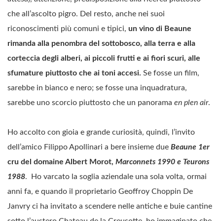
che all’ascolto pigro. Del resto, anche nei suoi
riconoscimenti più comuni e tipici,
un vino di Beaune
rimanda alla penombra del sottobosco, alla terra e alla
corteccia degli alberi, ai piccoli frutti e ai fiori scuri, alle
sfumature piuttosto che ai toni accesi.
Se fosse un film,
sarebbe in bianco e nero; se fosse una inquadratura,
sarebbe uno scorcio piuttosto che un panorama
en plen air
.
Ho accolto con gioia e grande curiosità, quindi, l’invito
dell’amico Filippo Apollinari a bere insieme due
Beaune 1er
cru del domaine Albert Morot,
Marconnets 1990 e Teurons
1988
. Ho varcato la soglia aziendale una sola volta, ormai
anni fa, e quando il proprietario Geoffroy Choppin De
Janvry ci ha invitato a scendere nelle antiche e buie cantine
sotto l’austero Chateau de la Creusotte, ho immaginato che