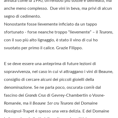
annata come la 1990, offrendosi più sottile e delineato, ma
anche meno complesso. Due vini in beva, ma privi di alcun
segno di cedimento.
Nonostante fosse lievemente inficiato da un tappo
sfortunato - forse neanche troppo “lievemente” – il
Teurons
,
con il suo più alto lignaggio, è stato il vino di cui ho
svuotato per primo il calice. Grazie Filippo.
E se deve essere una anteprima di future lezioni di
sopravvivenza, nel caso in cui vi attraggano i vini di Beaune,
consiglio di cercare alcuni dei piccoli gioielli della
denominazione. Se ne parla poco, oscurata com’è dal
fascino dei
Grands Crus
di Gevrey-Chambertin o Vosne-
Romanée, ma il
Beaune 1er cru Teurons
del Domaine
Rossignol-Trapet è spesso una vera delizia. E del Domaine