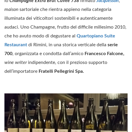
lo
Champagne Extra Brut Cuvée 738
firmato
Jacquesson
,
maison
sartoriale che rientra appieno nella categoria
illuminata dei viticoltori sostenibili e autenticamente
audaci. Uno Champagne, frutto del difficile millesimo 2010,
che ho avuto modo di degustare al
Quartopiano Suite
Restaurant
di Rimini, in una storica verticale della
serie
700
, organizzata e condotta dall’amico
Francesco Falcone,
wine writer
indipendente, con il prezioso supporto
dell’importatore
Fratelli Pellegrini Spa.