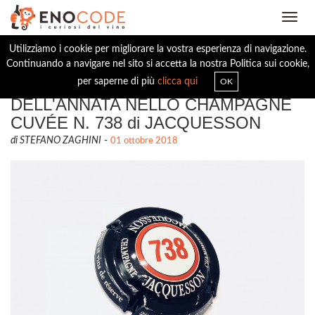
Toggl
navig
Utilizziamo i cookie per migliorare la vostra esperienza di navigazione.
Continuando a navigare nel sito si accetta la nostra Politica sui cookie,
L’ARTE DELL'INTERPRETAZIONE
per saperne di più
clicca qui
OK
DELL'ANNATA NELLO CHAMPAGNE
CUVÉE N. 738 di JACQUESSON
di STEFANO ZAGHINI
-
01 ottobre 2018