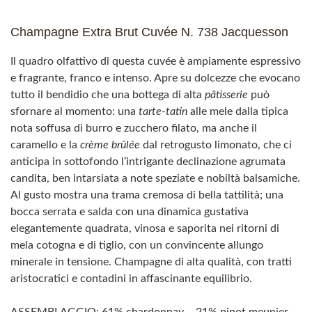
Champagne Extra Brut Cuvée N. 738 Jacquesson
Il quadro olfattivo di questa cuvée è ampiamente espressivo
e fragrante, franco e intenso. Apre su dolcezze che evocano
tutto il bendidio che una bottega di alta
pâtisserie
può
sfornare al momento: una
tarte-tatin
alle mele dalla tipica
nota soffusa di burro e zucchero filato, ma anche il
caramello e la
crème brûlée
dal retrogusto limonato, che ci
anticipa in sottofondo l’intrigante declinazione agrumata
candita, ben intarsiata a note speziate e nobiltà balsamiche.
Al gusto mostra una trama cremosa di bella tattilità; una
bocca serrata e salda con una dinamica gustativa
elegantemente quadrata, vinosa e saporita nei ritorni di
mela cotogna e di tiglio, con un convincente allungo
minerale in tensione. Champagne di alta qualità, con tratti
aristocratici e contadini in affascinante equilibrio.
ASSEMBLAGGIO: 61% chardonnay – 21% pinot meunier –