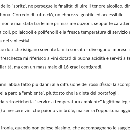
dello "spritz", ne persegue le finalità: diluire il tenore alcolico, d
tinua. Corredo di tutto ciò, un ebbrezza gentile ed accessibile.
non è mai stata tra le mie primissime opzioni, seppur le caratteri
lcoli, polialcooli e polifenoli) e la fresca temperatura di servizi
 dei vini estivi.
due doti che istigano sovente la mia sorsata - divengono imprescin
reschezza mi riferisco a vini dotati di buona acidità e serviti a t
uliarità, ma con un massimale di 16 gradi centigradi.
anni abbia fatto più danni alla diffusione dei rossi
d’essai
la scomp
lla parola "ambiente", piuttosto che la dieta dei portafogli.
da retroetichetta "servire a temperatura ambiente" legittima legio
i) a mescere vini che paiono vin brûlé, ma senza l'opportuna aggi
a ironia, quando non palese biasimo, che accompagnano le saggie 