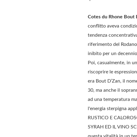
Cotes du Rhone Bout 
conflitto aveva condizi
tendenza concentrativa
riferimento del Rodano
inibito per un decenni
Poi, casualmente, in un 
riscoprire le espressio
era Bout D’Zan, il nome
30, ma anche il soprann
ad una temperatura mas
l'energia sterpigna ap
RUSTICO E CALOROS
SYRAH ED IL VINO SCO
questa vitalità in un te