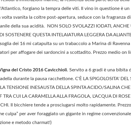
'Atlantico, forgiano la tempra delle viti. Il vino in questione è u
 volta svanita la coltre post-apertura, seduce con la fragranza di
iovanile della sua acidità. NON SOLO SVOLAZZI IODATI, ANC
I SOSTENERE QUESTA INTELAIATURA LEGGERA DA ALIANTE. Se
 soglia dei 16 mi catapulta su un trabaccolo a Marina di Ravenna
atori per affogare dei sardoncini a scottadito. Prezzo medio on l
igna del Cristo 2016 Cavicchioli
. Servito a 6 gradi è una bibita
ortadella durante la pausa racchettone. C'È LA SPIGOLOSITA' 
È LA TENSIONE INESAUSTA DELLA SPINTA ACIDO/SALINA CH
F TRA CUI LA CARAMELLA ALLA FRAGOLA, L'ACQUA DI ROSE
. Il bicchiere tende a prosciugarsi molto rapidamente. Prezzo 
me culpa” per aver foraggiato un gigante in regime convenzionale c
azione e metodo charmat!)