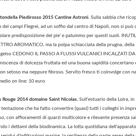
tondella Piedirosso 2015 Cantine Astroni
. Sulla sabbia che ricop
o dei campi Flegrei, ad un soffio dal centro di Napoli, non si può
icolare predisposizione del pie' e palummo per questi suoli. IN
RO AROMATICO, ma la polpa schiacciata della prugna, della 
a di gelso CEDONO IL PASSO A FLUSSI VULCANICI INCALZATI DA
niscenza di dolcezza fruttata ed una buona sapidità concertano 
non setoso ma neppure fibroso. Servito fresco ti coinvolge con n
 medio on line: 10 euro
s Rouge 2014 domaine Saint Nicolas
. Sull'estuario della Loira, i
 tentazione che ha fatto convertire (quasi) tutti i colleghi in impre
so, con affioramenti di quarzi multicolore e rilevante presenza sa
ndo i dettami della biodinamica. La lotta quotidiana dell'apparato
residui d'infiltrazioni marine, la resilienza della parte aerea dell