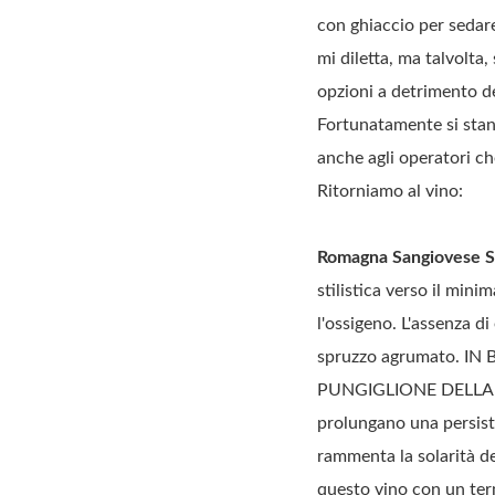
con ghiaccio per sedare
mi diletta, ma talvolta
opzioni a detrimento dei
Fortunatamente si stann
anche agli operatori c
Ritorniamo al vino:
Romagna Sangiovese Su
stilistica verso il mini
l'ossigeno. L'assenza d
spruzzo agrumato. 
PUNGIGLIONE DELLA VESP
prolungano una persiste
rammenta la solarità d
questo vino con un t