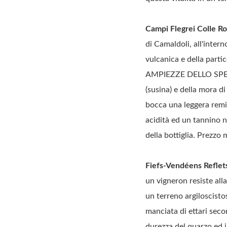
Campi Flegrei Colle Ro
di Camaldoli, all'intern
vulcanica e della part
AMPIEZZE DELLO SPETT
(susina) e della mor
bocca una leggera remi
acidità ed un tannino 
della bottiglia. Prezzo
Fiefs-Vendéens Reflet
un vigneron resiste alla
un terreno argiloscisto
manciata di ettari seco
durezza del quarzo ed i 