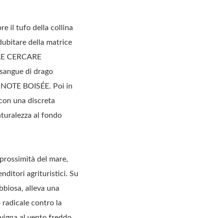
re il tufo della collina
 dubitare della matrice
UTILE CERCARE
sangue di drago
 NOTE BOISÉE. Poi in
con una discreta
aturalezza al fondo
n prossimità del mare,
nditori agrituristici. Su
bbiosa, alleva una
 radicale contro la
a vigna al vento freddo,