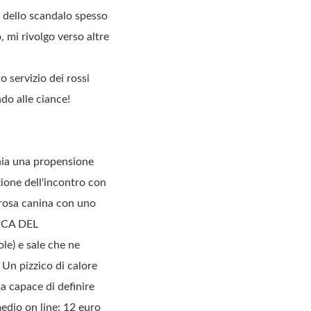
a dello scandalo spesso
, mi rivolgo verso altre
 servizio dei rossi
do alle ciance!
onia una propensione
azione dell'incontro con
e rosa canina con uno
ICA DEL
e) e sale che ne
Un pizzico di calore
 capace di definire
io on line: 12 euro