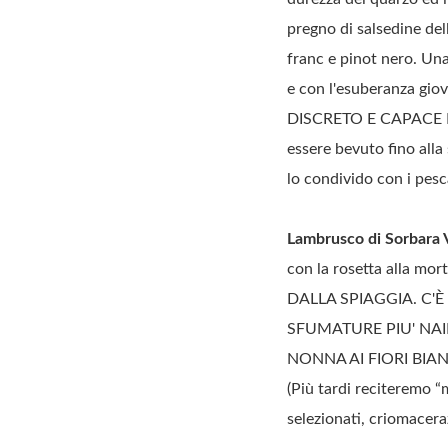
pregno di salsedine dell
franc e pinot nero. Una
e con l'esuberanza g
DISCRETO E CAPACE D
essere bevuto fino alla
lo condivido con i pesc
Lambrusco di Sorbara V
con la rosetta alla m
DALLA SPIAGGIA. C'
SFUMATURE PIU' NAI
NONNA AI FIORI BIANCHI
(Più tardi reciteremo “
selezionati, criomacer