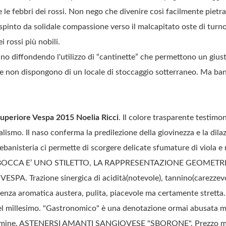
 le febbri dei rossi. Non nego che divenire così facilmente pietr
, spinto da solidale compassione verso il malcapitato oste di turno
 rossi più nobili.
o diffondendo l'utilizzo di “cantinette” che permettono un giusto
he non dispongono di un locale di stoccaggio sotterraneo. Ma ban
periore Vespa 2015 Noelia Ricci
. Il colore trasparente testim
malismo. Il naso conferma la predilezione della giovinezza e la dil
i ebanisteria ci permette di scorgere delicate sfumature di viola 
IN BOCCA E’ UNO STILETTO, LA RAPPRESENTAZIONE GEOMETR
A. Trazione sinergica di acidità(notevole), tannino(carezzevol
nza aromatica austera, pulita, piacevole ma certamente stretta. 
el millesimo. "Gastronomico" è una denotazione ormai abusata ma
ermine. ASTENERSI AMANTI SANGIOVESE "SBORONE". Prezzo med