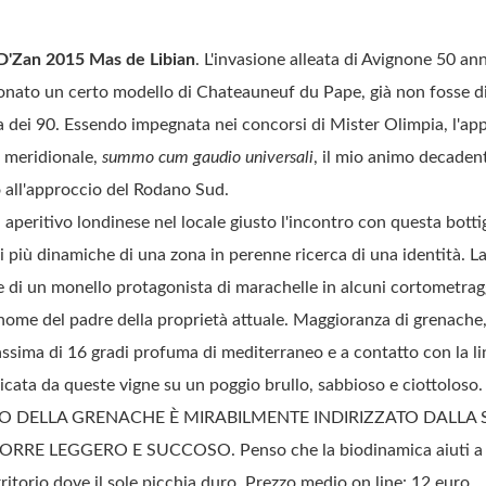
D'Zan 2015 Mas de Libian
. L'invasione alleata di Avignone 50 an
onato un certo modello di Chateauneuf du Pape, già non fosse di 
 dei 90. Essendo impegnata nei concorsi di Mister Olimpia, l'app
 meridionale,
summo cum gaudio universali
, il mio animo decaden
o all'approccio del Rodano Sud.
aperitivo londinese nel locale giusto l'incontro con questa bottigl
ni più dinamiche di una zona in perenne ricerca di una identità. La
 di un monello protagonista di marachelle in alcuni cortometragg
ome del padre della proprietà attuale. Maggioranza di grenache, 
sima di 16 gradi profuma di mediterraneo e a contatto con la li
plicata da queste vigne su un poggio brullo, sabbioso e ciottolo
O DELLA GRENACHE È MIRABILMENTE INDIRIZZATO DALLA 
RRE LEGGERO E SUCCOSO. Penso che la biodinamica aiuti a c
rritorio dove il sole picchia duro. Prezzo medio on line: 12 euro