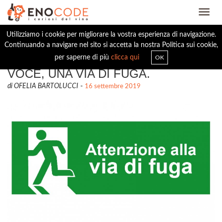
Toggl
navig
Utilizziamo i cookie per migliorare la vostra esperienza di navigazione.
Continuando a navigare nel sito si accetta la nostra Politica sui cookie,
EDITORIALE D'AUTUNNO. VINO E
per saperne di più
clicca qui
OK
VOCE, UNA VIA DI FUGA.
di OFELIA BARTOLUCCI
-
16 settembre 2019