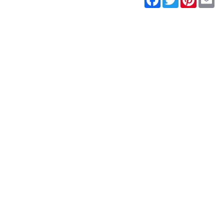
ENOCODE Copyright 2011 - 2026 Tutti i diritti riservati.
Marchi registrati e segni distintivi sono di proprietà dei rispettivi tit