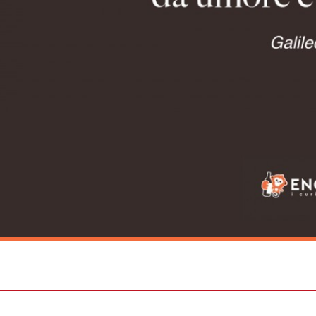
st
ail