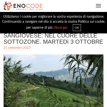
Toggl
navig
Utilizziamo i cookie per migliorare la vostra esperienza di navigazione.
Continuando a navigare nel sito si accetta la nostra Politica sui cookie,
OSTERIA ERBALUCE, ROMAGNA
per saperne di più
clicca qui
OK
SANGIOVESE: NEL CUORE DELLE
SOTTOZONE. MARTEDì 3 OTTOBRE
22 settembre 2023