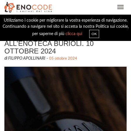
Toggl
navig
Utilizziamo i cookie per migliorare la vostra esperienza di navigazione.
Continuando a navigare nel sito si accetta la nostra Politica sui cookie,
SASSICAIA, VERTICALE STORICA
per saperne di più
clicca qui
OK
ALL'ENOTECA BURIOLI. 10
OTTOBRE 2024
di FILIPPO APOLLINARI
-
05 ottobre 2024