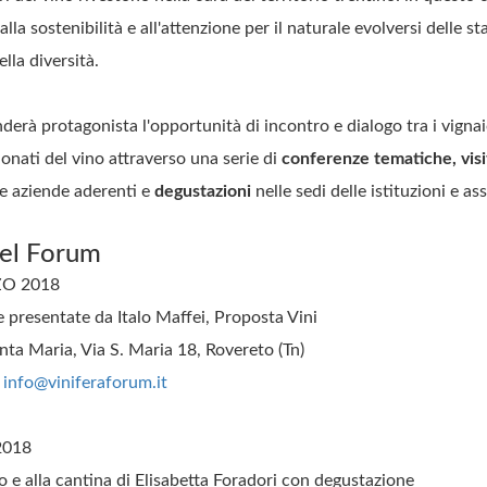
alla sostenibilità e all'attenzione per il naturale evolversi delle st
ella diversità.
erà protagonista l'opportunità di incontro e dialogo tra i vignaiol
ionati del vino attraverso una serie di
conferenze tematiche,
vis
lle aziende aderenti e
degustazioni
nelle sedi delle istituzioni e as
del Forum
O 2018
ne presentate da Italo Maffei, Proposta Vini
ta Maria, Via S. Maria 18, Rovereto (Tn)
i
info@viniferaforum.it
2018
to e alla cantina di Elisabetta Foradori con degustazione