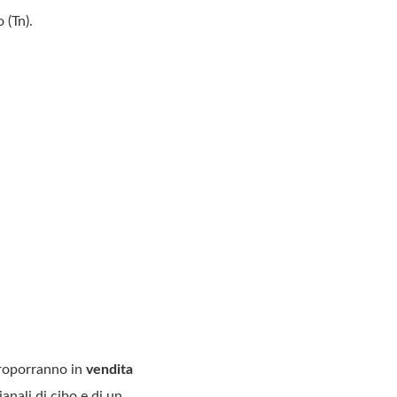
 (Tn).
 proporranno in
vendita
ianali di cibo e di un