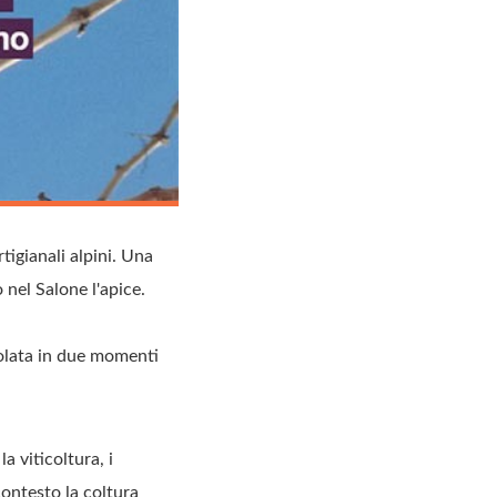
igianali alpini. Una
o nel Salone l'apice.
colata in due momenti
a viticoltura, i
contesto la coltura