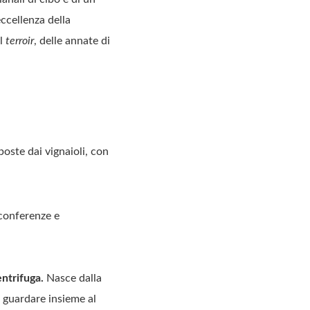
eccellenza della
el
terroir
, delle annate di
poste dai vignaioli, con
 conferenze e
entrifuga.
Nasce dalla
 guardare insieme al