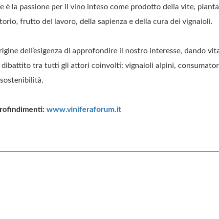
re è la passione per il vino inteso come prodotto della vite, piant
torio, frutto del lavoro, della sapienza e della cura dei vignaioli.
rigine dell’esigenza di approfondire il nostro interesse, dando vit
battito tra tutti gli attori coinvolti: vignaioli alpini, consumato
sostenibilità.
rofindimenti:
www.viniferaforum.it
st
ail