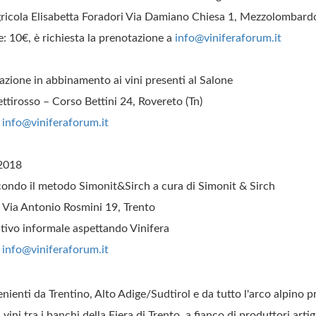
ricola Elisabetta Foradori Via Damiano Chiesa 1, Mezzolombardo
: 10€, è richiesta la prenotazione a
info@viniferaforum.it
ione in abbinamento ai vini presenti al Salone
ttirosso – Corso Bettini 24, Rovereto (Tn)
i
info@viniferaforum.it
2018
condo il metodo Simonit&Sirch a cura di Simonit & Sirch
- Via Antonio Rosmini 19, Trento
itivo informale aspettando Vinifera
i
info@viniferaforum.it
enienti da Trentino, Alto Adige/Sudtirol e da tutto l'arco alpino
 vini tra i banchi della Fiera di Trento, a fianco di produttori artig